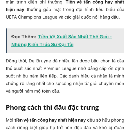
màn trình diễn phi thường.
Tiền vệ tấn công hay nhất
hiện nay
thường góp mặt trong đội hình tiêu biểu của
UEFA Champions League và các giải quốc nội hàng đầu.
Đọc Thêm:
Tiền Vệ Xuất Sắc Nhất Thế Giới -
Những Kiến Trúc Sư Đại Tài
Đồng thời, De Bruyne đã nhiều lần được bầu chọn là cầu
thủ xuất sắc nhất Premier League nhờ đẳng cấp ổn định
suốt nhiều năm liên tiếp. Các danh hiệu cá nhân là minh
chứng rõ ràng nhất cho sự công nhận từ giới chuyên môn
và người hâm mộ toàn cầu.
Phong cách thi đấu đặc trưng
Mỗi
tiền vệ tấn công hay nhất hiện nay
đều sở hữu phong
cách riêng biệt giúp họ trở nên độc đáo và khó bị đoán