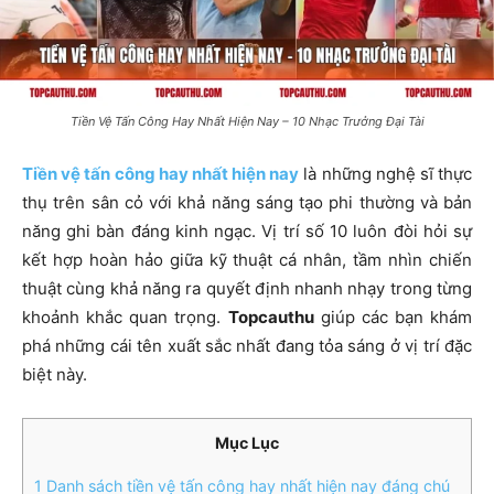
Tiền Vệ Tấn Công Hay Nhất Hiện Nay – 10 Nhạc Trưởng Đại Tài
Tiền vệ tấn công hay nhất hiện nay
là những nghệ sĩ thực
thụ trên sân cỏ với khả năng sáng tạo phi thường và bản
năng ghi bàn đáng kinh ngạc. Vị trí số 10 luôn đòi hỏi sự
kết hợp hoàn hảo giữa kỹ thuật cá nhân, tầm nhìn chiến
thuật cùng khả năng ra quyết định nhanh nhạy trong từng
khoảnh khắc quan trọng.
Topcauthu
giúp các bạn khám
phá những cái tên xuất sắc nhất đang tỏa sáng ở vị trí đặc
biệt này.
Mục Lục
1
Danh sách tiền vệ tấn công hay nhất hiện nay đáng chú