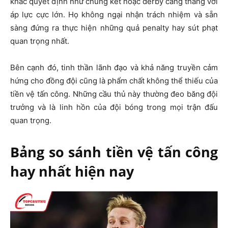
khắc quyết định như chung kết hoặc derby căng thẳng với
áp lực cực lớn. Họ không ngại nhận trách nhiệm và sẵn
sàng đứng ra thực hiện những quả penalty hay sút phạt
quan trọng nhất.
Bên cạnh đó, tinh thần lãnh đạo và khả năng truyền cảm
hứng cho đồng đội cũng là phẩm chất không thể thiếu của
tiền vệ tấn công. Những cầu thủ này thường đeo băng đội
trưởng và là linh hồn của đội bóng trong mọi trận đấu
quan trọng.
Bảng so sánh tiền vệ tấn công
hay nhất hiện nay