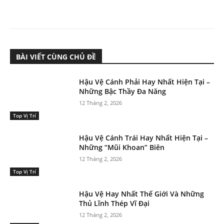
BÀI VIẾT CÙNG CHỦ ĐỀ
Hậu Vệ Cánh Phải Hay Nhất Hiện Tại –
Những Bậc Thầy Đa Năng
12 Tháng 2, 2026
Top Vị Trí
Hậu Vệ Cánh Trái Hay Nhất Hiện Tại –
Những “Mũi Khoan” Biên
12 Tháng 2, 2026
Top Vị Trí
Hậu Vệ Hay Nhất Thế Giới Và Những
Thủ Lĩnh Thép Vĩ Đại
12 Tháng 2, 2026