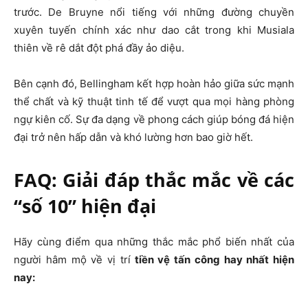
trước. De Bruyne nổi tiếng với những đường chuyền
xuyên tuyến chính xác như dao cắt trong khi Musiala
thiên về rê dắt đột phá đầy ảo diệu.
Bên cạnh đó, Bellingham kết hợp hoàn hảo giữa sức mạnh
thể chất và kỹ thuật tinh tế để vượt qua mọi hàng phòng
ngự kiên cố. Sự đa dạng về phong cách giúp bóng đá hiện
đại trở nên hấp dẫn và khó lường hơn bao giờ hết.
FAQ: Giải đáp thắc mắc về các
“số 10” hiện đại
Hãy cùng điểm qua những thắc mắc phổ biến nhất của
người hâm mộ về vị trí
tiền vệ tấn công hay nhất hiện
nay: