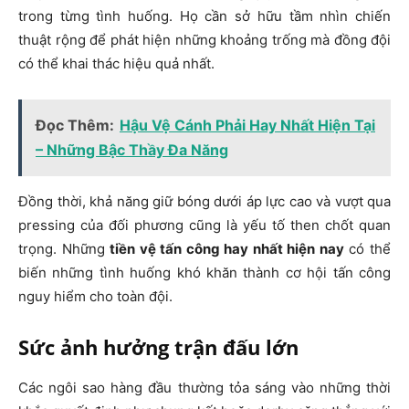
trong từng tình huống. Họ cần sở hữu tầm nhìn chiến
thuật rộng để phát hiện những khoảng trống mà đồng đội
có thể khai thác hiệu quả nhất.
Đọc Thêm:
Hậu Vệ Cánh Phải Hay Nhất Hiện Tại
– Những Bậc Thầy Đa Năng
Đồng thời, khả năng giữ bóng dưới áp lực cao và vượt qua
pressing của đối phương cũng là yếu tố then chốt quan
trọng. Những
tiền vệ tấn công hay nhất hiện nay
có thể
biến những tình huống khó khăn thành cơ hội tấn công
nguy hiểm cho toàn đội.
Sức ảnh hưởng trận đấu lớn
Các ngôi sao hàng đầu thường tỏa sáng vào những thời