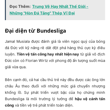
Đọc Thêm:
Trung Vệ Hay Nhất Thế Giới -
Những "Hòn Đá Tảng" Thép Vĩ Đại
Đại diện từ Bundesliga
Jamal Musiala được đánh giá là viên ngọc quý của bóng
đá Đức với kỹ năng rê dắt đột phá hàng thủ cực kỳ điêu
luyện.
Tiền vệ tấn công hay nhất hiện nay
từ giải vô địch
Đức còn có Florian Wirtz với phong độ ấn tượng suốt mùa
giải vừa qua.
Bên cạnh đó, cả hai cầu thủ trẻ này đều được các ông lớn
châu Âu theo đuổi với những mức giá chuyển nhượng
khổng lồ. Sự phát triển vượt bậc của họ chứng minh
Bundesliga là môi trường lý tưởng để
hậu vệ cánh tấn
công
và tiền vệ trẻ phát triển toàn diện.