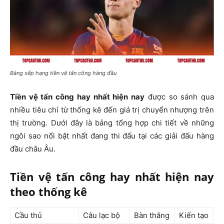
Bảng xếp hạng tiền vệ tấn công hàng đầu
Tiền vệ tấn công hay nhất hiện nay
được so sánh qua
nhiều tiêu chí từ thống kê đến giá trị chuyển nhượng trên
thị trường. Dưới đây là bảng tổng hợp chi tiết về những
ngôi sao nổi bật nhất đang thi đấu tại các giải đấu hàng
đầu châu Âu.
Tiền vệ tấn công hay nhất hiện nay
theo thống kê
Cầu thủ
Câu lạc bộ
Bàn thắng
Kiến tạo