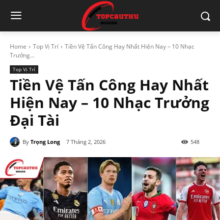
Home
Top Vị Trí
Tiền Vệ Tấn Công Hay Nhất Hiện Nay – 10 Nhạc
Trưởng...
Top Vị Trí
Tiền Vệ Tấn Công Hay Nhất
Hiện Nay – 10 Nhạc Trưởng
Đại Tài
By
Trọng Long
7 Tháng 2, 2026
548