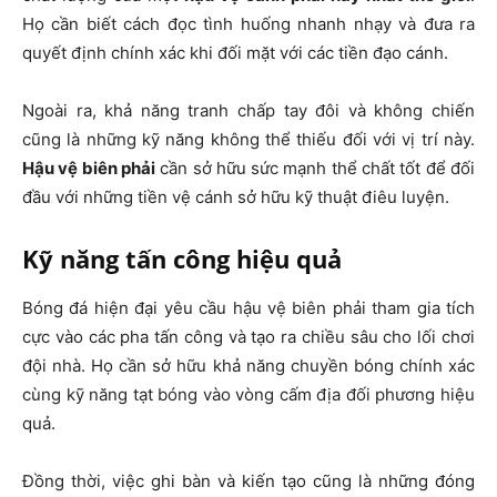
Họ cần biết cách đọc tình huống nhanh nhạy và đưa ra
quyết định chính xác khi đối mặt với các tiền đạo cánh.
Ngoài ra, khả năng tranh chấp tay đôi và không chiến
cũng là những kỹ năng không thể thiếu đối với vị trí này.
Hậu vệ biên phải
cần sở hữu sức mạnh thể chất tốt để đối
đầu với những tiền vệ cánh sở hữu kỹ thuật điêu luyện.
Kỹ năng tấn công hiệu quả
Bóng đá hiện đại yêu cầu hậu vệ biên phải tham gia tích
cực vào các pha tấn công và tạo ra chiều sâu cho lối chơi
đội nhà. Họ cần sở hữu khả năng chuyền bóng chính xác
cùng kỹ năng tạt bóng vào vòng cấm địa đối phương hiệu
quả.
Đồng thời, việc ghi bàn và kiến tạo cũng là những đóng