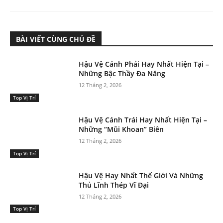
BÀI VIẾT CÙNG CHỦ ĐỀ
Hậu Vệ Cánh Phải Hay Nhất Hiện Tại –
Những Bậc Thầy Đa Năng
12 Tháng 2, 2026
Top Vị Trí
Hậu Vệ Cánh Trái Hay Nhất Hiện Tại –
Những “Mũi Khoan” Biên
12 Tháng 2, 2026
Top Vị Trí
Hậu Vệ Hay Nhất Thế Giới Và Những
Thủ Lĩnh Thép Vĩ Đại
12 Tháng 2, 2026
Top Vị Trí