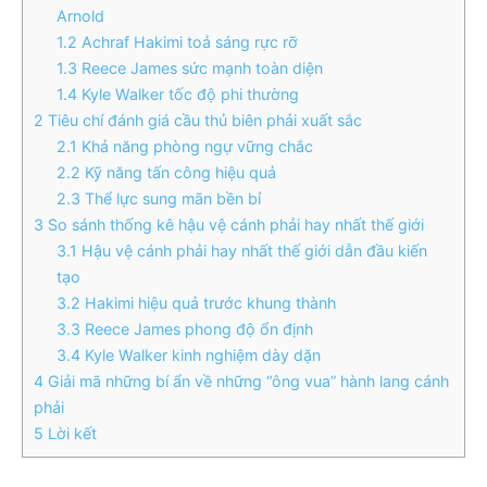
Arnold
1.2
Achraf Hakimi toả sáng rực rỡ
1.3
Reece James sức mạnh toàn diện
1.4
Kyle Walker tốc độ phi thường
2
Tiêu chí đánh giá cầu thủ biên phải xuất sắc
2.1
Khả năng phòng ngự vững chắc
2.2
Kỹ năng tấn công hiệu quả
2.3
Thể lực sung mãn bền bỉ
3
So sánh thống kê hậu vệ cánh phải hay nhất thế giới
3.1
Hậu vệ cánh phải hay nhất thế giới dẫn đầu kiến
tạo
3.2
Hakimi hiệu quả trước khung thành
3.3
Reece James phong độ ổn định
3.4
Kyle Walker kinh nghiệm dày dặn
4
Giải mã những bí ẩn về những “ông vua” hành lang cánh
phải
5
Lời kết