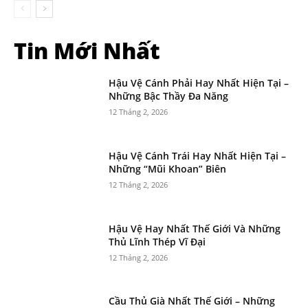
Tin Mới Nhất
Hậu Vệ Cánh Phải Hay Nhất Hiện Tại –
Những Bậc Thầy Đa Năng
12 Tháng 2, 2026
Hậu Vệ Cánh Trái Hay Nhất Hiện Tại –
Những “Mũi Khoan” Biên
12 Tháng 2, 2026
Hậu Vệ Hay Nhất Thế Giới Và Những
Thủ Lĩnh Thép Vĩ Đại
12 Tháng 2, 2026
Cầu Thủ Già Nhất Thế Giới – Những