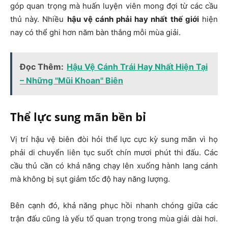
góp quan trọng mà huấn luyện viên mong đợi từ các cầu
thủ này. Nhiều
hậu vệ cánh phải hay nhất thế giới
hiện
nay có thể ghi hơn năm bàn thắng mỗi mùa giải.
Đọc Thêm:
Hậu Vệ Cánh Trái Hay Nhất Hiện Tại
– Những "Mũi Khoan" Biên
Thể lực sung mãn bền bỉ
Vị trí hậu vệ biên đòi hỏi thể lực cực kỳ sung mãn vì họ
phải di chuyển liên tục suốt chín mươi phút thi đấu. Các
cầu thủ cần có khả năng chạy lên xuống hành lang cánh
mà không bị sụt giảm tốc độ hay năng lượng.
Bên cạnh đó, khả năng phục hồi nhanh chóng giữa các
trận đấu cũng là yếu tố quan trọng trong mùa giải dài hơi.