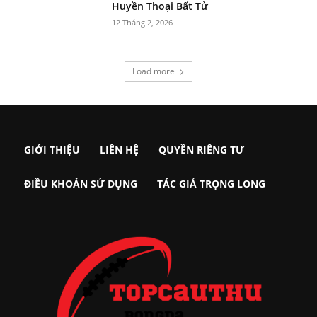
Huyền Thoại Bất Tử
12 Tháng 2, 2026
Load more
GIỚI THIỆU
LIÊN HỆ
QUYỀN RIÊNG TƯ
ĐIỀU KHOẢN SỬ DỤNG
TÁC GIẢ TRỌNG LONG