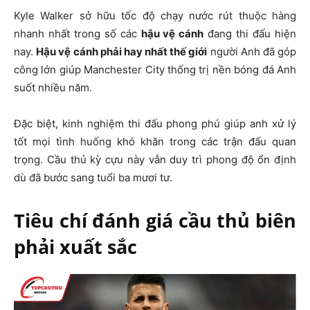
Kyle Walker sở hữu tốc độ chạy nước rút thuộc hàng
nhanh nhất trong số các
hậu vệ cánh
đang thi đấu hiện
nay.
Hậu vệ cánh phải hay nhất thế giới
người Anh đã góp
công lớn giúp Manchester City thống trị nền bóng đá Anh
suốt nhiều năm.
Đặc biệt, kinh nghiệm thi đấu phong phú giúp anh xử lý
tốt mọi tình huống khó khăn trong các trận đấu quan
trọng. Cầu thủ kỳ cựu này vẫn duy trì phong độ ổn định
dù đã bước sang tuổi ba mươi tư.
Tiêu chí đánh giá cầu thủ biên
phải xuất sắc