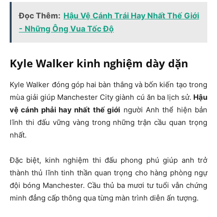
Đọc Thêm:
Hậu Vệ Cánh Trái Hay Nhất Thế Giới
- Những Ông Vua Tốc Độ
Kyle Walker kinh nghiệm dày dặn
Kyle Walker đóng góp hai bàn thắng và bốn kiến tạo trong
mùa giải giúp Manchester City giành cú ăn ba lịch sử.
Hậu
vệ cánh phải hay nhất thế giới
người Anh thể hiện bản
lĩnh thi đấu vững vàng trong những trận cầu quan trọng
nhất.
Đặc biệt, kinh nghiệm thi đấu phong phú giúp anh trở
thành thủ lĩnh tinh thần quan trọng cho hàng phòng ngự
đội bóng Manchester. Cầu thủ ba mươi tư tuổi vẫn chứng
minh đẳng cấp thông qua từng màn trình diễn ấn tượng.