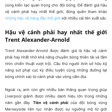
cùng kiến tạo quan trọng cho đội bóng. Để đánh giá hậu
vệ cánh phải hay nhất thế giới, đừng quên tham khảo
những hậu vệ hàng đầu thế giới
với nhiều cái tên xuất sắc.
Hậu vệ cánh phải hay nhất thế giới
Trent Alexander-Arnold
Trent Alexander-Arnold được đánh giá là
hậu vệ cánh
phải hay nhất nhờ khả năng chuyền bóng thiên tài và tầm
nhìn chiến thuật vượt trội. Cầu thủ người Anh sở hữu kỹ
năng sút phạt cực kỳ điêu luyện cùng những đường tạt
bóng chính xác từ cánh phải vào vòng cấm địa.
Ngoài ra, anh còn ghi nhiều bàn thắng quan trọng giúp
Liverpool giành được nhiều danh hiệu lớn trong những
năm gần đây.
Tiền vệ cánh phải
của đội bóng vùng
Merseyside liên tục nhận được sự ngưỡng mộ từ giới