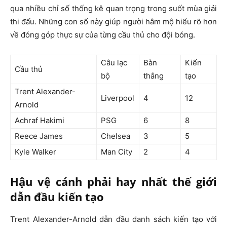
qua nhiều chỉ số thống kê quan trọng trong suốt mùa giải
thi đấu. Những con số này giúp người hâm mộ hiểu rõ hơn
về đóng góp thực sự của từng cầu thủ cho đội bóng.
Câu lạc
Bàn
Kiến
Cầu thủ
bộ
thắng
tạo
Trent Alexander-
Liverpool
4
12
Arnold
Achraf Hakimi
PSG
6
8
Reece James
Chelsea
3
5
Kyle Walker
Man City
2
4
Hậu vệ cánh phải hay nhất thế giới
dẫn đầu kiến tạo
Trent Alexander-Arnold dẫn đầu danh sách kiến tạo với