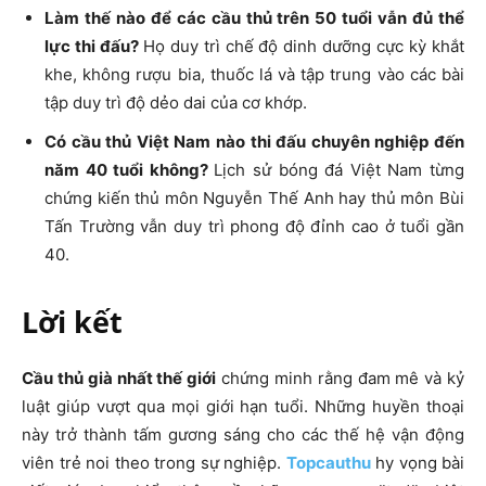
Làm thế nào để các cầu thủ trên 50 tuổi vẫn đủ thể
lực thi đấu?
Họ duy trì chế độ dinh dưỡng cực kỳ khắt
khe, không rượu bia, thuốc lá và tập trung vào các bài
tập duy trì độ dẻo dai của cơ khớp.
Có cầu thủ Việt Nam nào thi đấu chuyên nghiệp đến
năm 40 tuổi không?
Lịch sử bóng đá Việt Nam từng
chứng kiến thủ môn Nguyễn Thế Anh hay thủ môn Bùi
Tấn Trường vẫn duy trì phong độ đỉnh cao ở tuổi gần
40.
Lời kết
Cầu thủ già nhất thế giới
chứng minh rằng đam mê và kỷ
luật giúp vượt qua mọi giới hạn tuổi. Những huyền thoại
này trở thành tấm gương sáng cho các thế hệ vận động
viên trẻ noi theo trong sự nghiệp.
Topcauthu
hy vọng bài