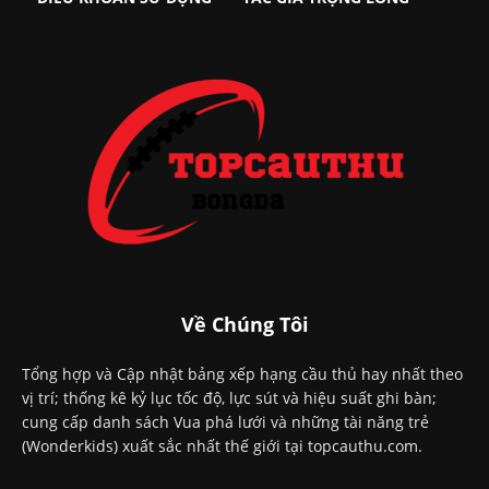
Về Chúng Tôi
Tổng hợp và Cập nhật bảng xếp hạng cầu thủ hay nhất theo
vị trí; thống kê kỷ lục tốc độ, lực sút và hiệu suất ghi bàn;
cung cấp danh sách Vua phá lưới và những tài năng trẻ
(Wonderkids) xuất sắc nhất thế giới tại topcauthu.com.