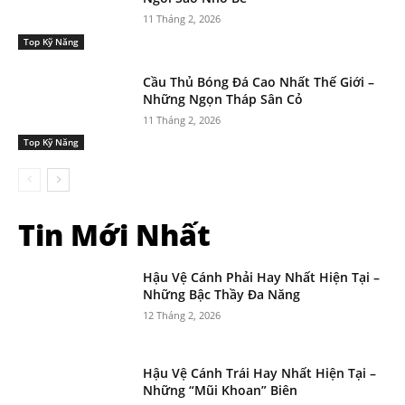
11 Tháng 2, 2026
Top Kỹ Năng
Cầu Thủ Bóng Đá Cao Nhất Thế Giới –
Những Ngọn Tháp Sân Cỏ
11 Tháng 2, 2026
Top Kỹ Năng
Tin Mới Nhất
Hậu Vệ Cánh Phải Hay Nhất Hiện Tại –
Những Bậc Thầy Đa Năng
12 Tháng 2, 2026
Hậu Vệ Cánh Trái Hay Nhất Hiện Tại –
Những “Mũi Khoan” Biên