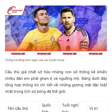
Thống kê đáng kinh ngạc của các huyền thoại
Cầu thủ già nhất sở hữu những con số thống kê khiến
nhiều đàn em phải ghen tị và ngưỡng mộ. Bảng dưới đây
tổng hợp thông tin chi tiết về những gương mặt đặc biệt
nhất trong lịch sử bóng đá thế giới.
Quốc
Tuổi nghỉ
Tên cầu thủ
Vị trí
tịch
hưu