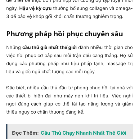
để thiết kế thực đơn phù hợp với cường độ tập luyện mỗi
ngày.
Hậu vệ kỳ cựu
thường bổ sung collagen và omega-
3 để bảo vệ khớp gối khỏi chấn thương nghiêm trọng.
Phương pháp hồi phục chuyên sâu
Những
cầu thủ già nhất thế giới
dành nhiều thời gian cho
việc hồi phục cơ bắp sau mỗi trận đấu căng thẳng. Họ sử
dụng các phương pháp như liệu pháp lạnh, massage trị
liệu và giấc ngủ chất lượng cao mỗi ngày.
Đặc biệt, nhiều cầu thủ đầu tư phòng phục hồi tại nhà với
các thiết bị hiện đại như máy nén khí trị liệu. Việc nghỉ
ngơi đúng cách giúp cơ thể tái tạo năng lượng và giảm
thiểu nguy cơ chấn thương đáng kể.
Đọc Thêm:
Cầu Thủ Chạy Nhanh Nhất Thế Giới