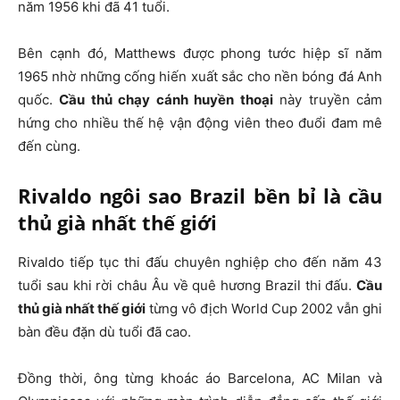
năm 1956 khi đã 41 tuổi.
Bên cạnh đó, Matthews được phong tước hiệp sĩ năm
1965 nhờ những cống hiến xuất sắc cho nền bóng đá Anh
quốc.
Cầu thủ chạy cánh huyền thoại
này truyền cảm
hứng cho nhiều thế hệ vận động viên theo đuổi đam mê
đến cùng.
Rivaldo ngôi sao Brazil bền bỉ là
cầu
thủ già nhất thế giới
Rivaldo tiếp tục thi đấu chuyên nghiệp cho đến năm 43
tuổi sau khi rời châu Âu về quê hương Brazil thi đấu.
Cầu
thủ già nhất thế giới
từng vô địch World Cup 2002 vẫn ghi
bàn đều đặn dù tuổi đã cao.
Đồng thời, ông từng khoác áo Barcelona, AC Milan và