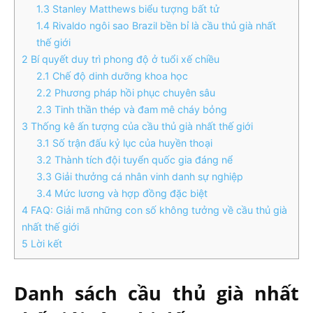
1.3
Stanley Matthews biểu tượng bất tử
1.4
Rivaldo ngôi sao Brazil bền bỉ là cầu thủ già nhất
thế giới
2
Bí quyết duy trì phong độ ở tuổi xế chiều
2.1
Chế độ dinh dưỡng khoa học
2.2
Phương pháp hồi phục chuyên sâu
2.3
Tinh thần thép và đam mê cháy bỏng
3
Thống kê ấn tượng của cầu thủ già nhất thế giới
3.1
Số trận đấu kỷ lục của huyền thoại
3.2
Thành tích đội tuyển quốc gia đáng nể
3.3
Giải thưởng cá nhân vinh danh sự nghiệp
3.4
Mức lương và hợp đồng đặc biệt
4
FAQ: Giải mã những con số không tưởng về cầu thủ già
nhất thế giới
5
Lời kết
Danh sách cầu thủ già nhất