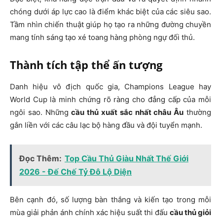
chóng dưới áp lực cao là điểm khác biệt của các siêu sao.
Tầm nhìn chiến thuật giúp họ tạo ra những đường chuyền
mang tính sáng tạo xé toang hàng phòng ngự đối thủ.
Thành tích tập thể ấn tượng
Danh hiệu vô địch quốc gia, Champions League hay
World Cup là minh chứng rõ ràng cho đẳng cấp của mỗi
ngôi sao. Những
cầu thủ xuất sắc nhất châu Âu
thường
gắn liền với các câu lạc bộ hàng đầu và đội tuyển mạnh.
Đọc Thêm:
Top Cầu Thủ Giàu Nhất Thế Giới
2026 - Đế Chế Tỷ Đô Lộ Diện
Bên cạnh đó, số lượng bàn thắng và kiến tạo trong mỗi
mùa giải phản ánh chính xác hiệu suất thi đấu
cầu thủ giỏi