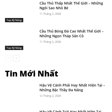
Cầu Thủ Thấp Nhất Thế Giới – Những
Ngôi Sao Nhỏ Bé
11 Tháng 2, 2026
Top Kỹ Năng
Cầu Thủ Bóng Đá Cao Nhất Thế Giới –
Những Ngọn Tháp Sân Cỏ
11 Tháng 2, 2026
Top Kỹ Năng
Tin Mới Nhất
Hậu Vệ Cánh Phải Hay Nhất Hiện Tại –
Những Bậc Thầy Đa Năng
12 Tháng 2, 2026
Hậu Vệ Cánh Trái Hay Nhất Hiện Tại –