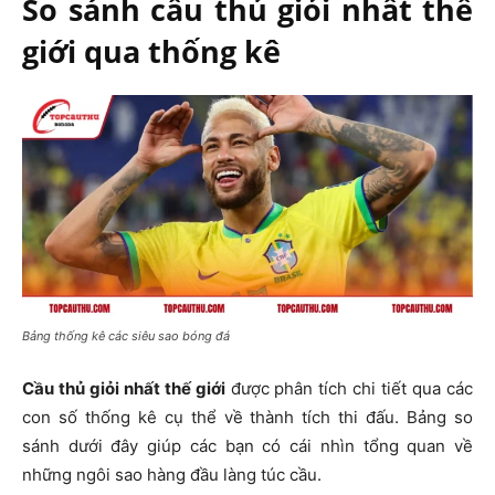
So sánh cầu thủ giỏi nhất thế
giới qua thống kê
Bảng thống kê các siêu sao bóng đá
Cầu thủ giỏi nhất thế giới
được phân tích chi tiết qua các
con số thống kê cụ thể về thành tích thi đấu. Bảng so
sánh dưới đây giúp các bạn có cái nhìn tổng quan về
những ngôi sao hàng đầu làng túc cầu.