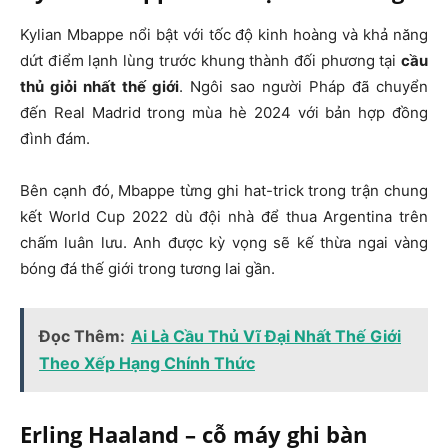
Kylian Mbappe nổi bật với tốc độ kinh hoàng và khả năng
dứt điểm lạnh lùng trước khung thành đối phương tại
cầu
thủ giỏi nhất thế giới
. Ngôi sao người Pháp đã chuyển
đến Real Madrid trong mùa hè 2024 với bản hợp đồng
đình đám.
Bên cạnh đó, Mbappe từng ghi hat-trick trong trận chung
kết World Cup 2022 dù đội nhà để thua Argentina trên
chấm luân lưu. Anh được kỳ vọng sẽ kế thừa ngai vàng
bóng đá thế giới trong tương lai gần.
Đọc Thêm:
Ai Là Cầu Thủ Vĩ Đại Nhất Thế Giới
Theo Xếp Hạng Chính Thức
Erling Haaland – cỗ máy ghi bàn