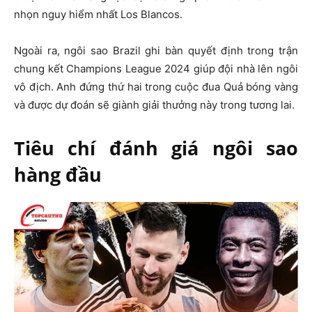
nhọn nguy hiểm nhất Los Blancos.
Ngoài ra, ngôi sao Brazil ghi bàn quyết định trong trận
chung kết Champions League 2024 giúp đội nhà lên ngôi
vô địch. Anh đứng thứ hai trong cuộc đua Quả bóng vàng
và được dự đoán sẽ giành giải thưởng này trong tương lai.
Tiêu chí đánh giá ngôi sao
hàng đầu