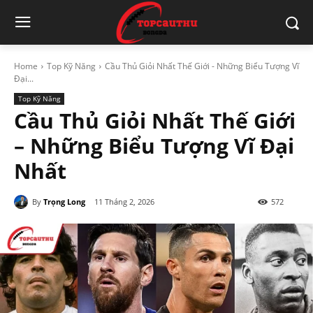
Home
Top Kỹ Năng
Cầu Thủ Giỏi Nhất Thế Giới - Những Biểu Tượng Vĩ
Đại...
Top Kỹ Năng
Cầu Thủ Giỏi Nhất Thế Giới
– Những Biểu Tượng Vĩ Đại
Nhất
By
Trọng Long
11 Tháng 2, 2026
572