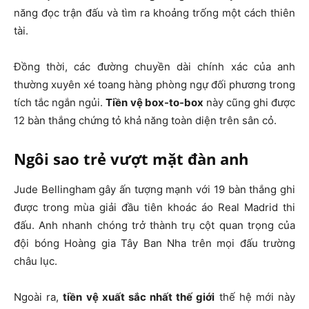
năng đọc trận đấu và tìm ra khoảng trống một cách thiên
tài.
Đồng thời, các đường chuyền dài chính xác của anh
thường xuyên xé toang hàng phòng ngự đối phương trong
tích tắc ngắn ngủi.
Tiền vệ box-to-box
này cũng ghi được
12 bàn thắng chứng tỏ khả năng toàn diện trên sân cỏ.
Ngôi sao trẻ vượt mặt đàn anh
Jude Bellingham gây ấn tượng mạnh với 19 bàn thắng ghi
được trong mùa giải đầu tiên khoác áo Real Madrid thi
đấu. Anh nhanh chóng trở thành trụ cột quan trọng của
đội bóng Hoàng gia Tây Ban Nha trên mọi đấu trường
châu lục.
Ngoài ra,
tiền vệ xuất sắc nhất thế giới
thế hệ mới này