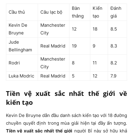
Bàn
Kiến
Đánh
Cầu thủ
Câu lạc bộ
thắng
tạo
giá
Kevin De
Manchester
12
18
8.5
Bruyne
City
Jude
Real Madrid
19
9
8.3
Bellingham
Manchester
Rodri
8
11
8.2
City
Luka Modric
Real Madrid
5
12
7.9
Tiền vệ xuất sắc nhất thế giới về
kiến tạo
Kevin De Bruyne dẫn đầu danh sách kiến tạo với 18 đường
chuyền quyết định trong mùa giải hiện tại đầy ấn tượng.
Tiền vệ xuất sắc nhất thế giới
người Bỉ này sở hữu khả