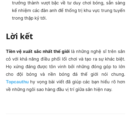
trưởng thành vượt bậc về tư duy chơi bóng, sẵn sàng
kế nhiệm các đàn anh để thống trị khu vực trung tuyến
trong thập kỷ tới.
Lời kết
Tiền vệ xuất sắc nhất thế giới
là những nghệ sĩ trên sân
cỏ với khả năng điều phối lối chơi và tạo ra sự khác biệt.
Họ xứng đáng được tôn vinh bởi những đóng góp to lớn
cho đội bóng và nền bóng đá thế giới nói chung.
Topcauthu
hy vọng bài viết đã giúp các bạn hiểu rõ hơn
về những ngôi sao hàng đầu vị trí giữa sân hiện nay.