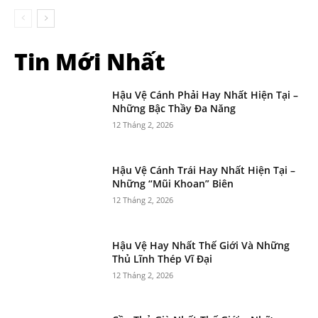
Tin Mới Nhất
Hậu Vệ Cánh Phải Hay Nhất Hiện Tại –
Những Bậc Thầy Đa Năng
12 Tháng 2, 2026
Hậu Vệ Cánh Trái Hay Nhất Hiện Tại –
Những “Mũi Khoan” Biên
12 Tháng 2, 2026
Hậu Vệ Hay Nhất Thế Giới Và Những
Thủ Lĩnh Thép Vĩ Đại
12 Tháng 2, 2026