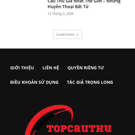
Cầu Thủ Già Nhất Thế Giới – Những
Huyền Thoại Bất Tử
12 Tháng 2, 2026
Load more
GIỚI THIỆU
LIÊN HỆ
QUYỀN RIÊNG TƯ
ĐIỀU KHOẢN SỬ DỤNG
TÁC GIẢ TRỌNG LONG