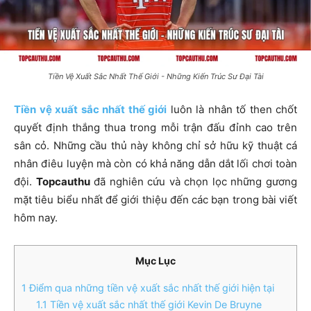
Tiền Vệ Xuất Sắc Nhất Thế Giới - Những Kiến Trúc Sư Đại Tài
Tiền vệ xuất sắc nhất thế giới
luôn là nhân tố then chốt
quyết định thắng thua trong mỗi trận đấu đỉnh cao trên
sân cỏ. Những cầu thủ này không chỉ sở hữu kỹ thuật cá
nhân điêu luyện mà còn có khả năng dẫn dắt lối chơi toàn
đội.
Topcauthu
đã nghiên cứu và chọn lọc những gương
mặt tiêu biểu nhất để giới thiệu đến các bạn trong bài viết
hôm nay.
Mục Lục
1
Điểm qua những tiền vệ xuất sắc nhất thế giới hiện tại
1.1
Tiền vệ xuất sắc nhất thế giới Kevin De Bruyne