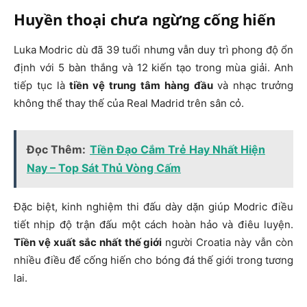
Huyền thoại chưa ngừng cống hiến
Luka Modric dù đã 39 tuổi nhưng vẫn duy trì phong độ ổn
định với 5 bàn thắng và 12 kiến tạo trong mùa giải. Anh
tiếp tục là
tiền vệ trung tâm hàng đầu
và nhạc trưởng
không thể thay thế của Real Madrid trên sân cỏ.
Đọc Thêm:
Tiền Đạo Cắm Trẻ Hay Nhất Hiện
Nay – Top Sát Thủ Vòng Cấm
Đặc biệt, kinh nghiệm thi đấu dày dặn giúp Modric điều
tiết nhịp độ trận đấu một cách hoàn hảo và điêu luyện.
Tiền vệ xuất sắc nhất thế giới
người Croatia này vẫn còn
nhiều điều để cống hiến cho bóng đá thế giới trong tương
lai.