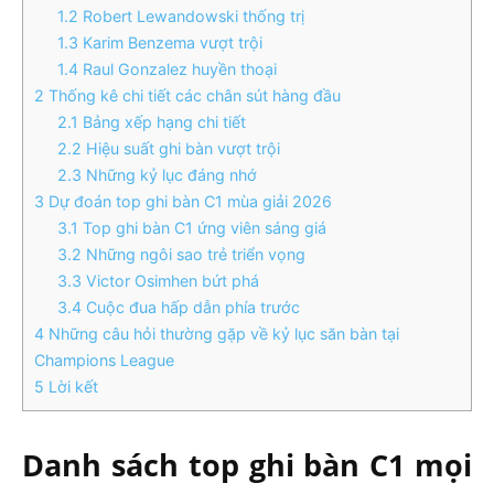
1.2
Robert Lewandowski thống trị
1.3
Karim Benzema vượt trội
1.4
Raul Gonzalez huyền thoại
2
Thống kê chi tiết các chân sút hàng đầu
2.1
Bảng xếp hạng chi tiết
2.2
Hiệu suất ghi bàn vượt trội
2.3
Những kỷ lục đáng nhớ
3
Dự đoán top ghi bàn C1 mùa giải 2026
3.1
Top ghi bàn C1 ứng viên sáng giá
3.2
Những ngôi sao trẻ triển vọng
3.3
Victor Osimhen bứt phá
3.4
Cuộc đua hấp dẫn phía trước
4
Những câu hỏi thường gặp về kỷ lục săn bàn tại
Champions League
5
Lời kết
Danh sách top ghi bàn C1 mọi