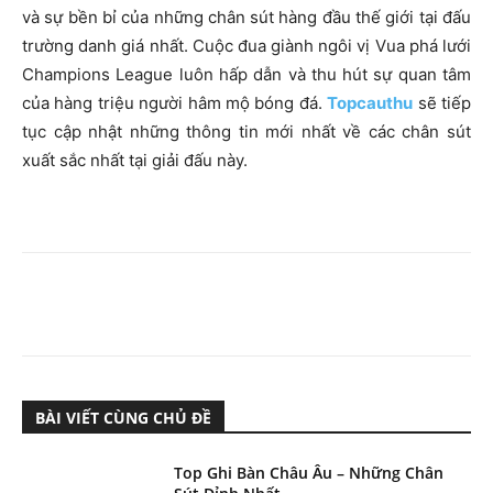
và sự bền bỉ của những chân sút hàng đầu thế giới tại đấu
trường danh giá nhất. Cuộc đua giành ngôi vị Vua phá lưới
Champions League luôn hấp dẫn và thu hút sự quan tâm
của hàng triệu người hâm mộ bóng đá.
Topcauthu
sẽ tiếp
tục cập nhật những thông tin mới nhất về các chân sút
xuất sắc nhất tại giải đấu này.
BÀI VIẾT CÙNG CHỦ ĐỀ
Top Ghi Bàn Châu Âu – Những Chân