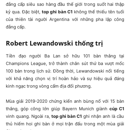
đẳng cấp siêu sao hàng đầu thế giới trong suốt hai thập
kỷ qua. Đặc biệt,
top ghi bàn C1
không thể thiếu tên tuổi
của thiên tài người Argentina với những pha lập công
đẳng cấp.
Robert Lewandowski thống trị
Tiền đạo người Ba Lan sở hữu 101 bàn thắng tại
Champions League, trở thành chân sút thứ ba vượt mốc
100 bàn trong lịch sử. Đồng thời, Lewandowski nổi tiếng
với khả năng chọn vị trí hoàn hảo và sự hiệu quả đáng
kinh ngạc trong vòng cấm địa đối phương.
Mùa giải 2019-2020 chứng kiến anh bùng nổ với 15 bàn
thắng, góp công lớn giúp Bayern Munich giành
cúp C1
vinh quang. Ngoài ra,
top ghi bàn C1
ghi nhận anh là cầu
thủ hiếm hoi ghi bàn ở mọi trận đấu trong một mùa giải