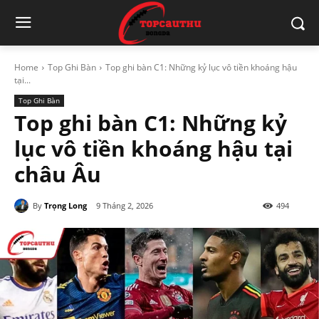
Home
Top Ghi Bàn
Top ghi bàn C1: Những kỷ lục vô tiền khoáng hậu
tại...
Top Ghi Bàn
Top ghi bàn C1: Những kỷ
lục vô tiền khoáng hậu tại
châu Âu
By
Trọng Long
9 Tháng 2, 2026
494