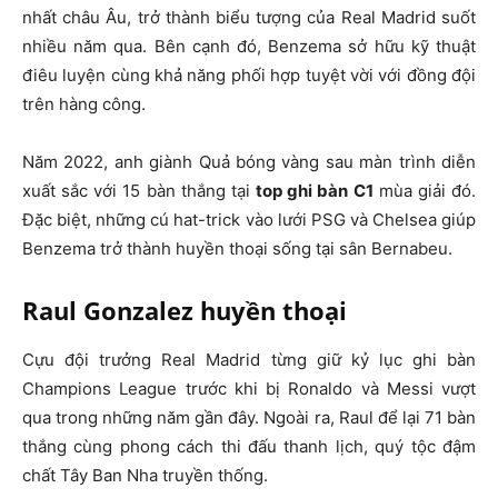
nhất châu Âu, trở thành biểu tượng của Real Madrid suốt
nhiều năm qua. Bên cạnh đó, Benzema sở hữu kỹ thuật
điêu luyện cùng khả năng phối hợp tuyệt vời với đồng đội
trên hàng công.
Năm 2022, anh giành Quả bóng vàng sau màn trình diễn
xuất sắc với 15 bàn thắng tại
top ghi bàn C1
mùa giải đó.
Đặc biệt, những cú hat-trick vào lưới PSG và Chelsea giúp
Benzema trở thành huyền thoại sống tại sân Bernabeu.
Raul Gonzalez huyền thoại
Cựu đội trưởng Real Madrid từng giữ kỷ lục ghi bàn
Champions League trước khi bị Ronaldo và Messi vượt
qua trong những năm gần đây. Ngoài ra, Raul để lại 71 bàn
thắng cùng phong cách thi đấu thanh lịch, quý tộc đậm
chất Tây Ban Nha truyền thống.